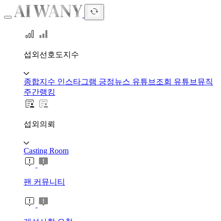
섭외선호도지수
종합지수
인스타그램
긍정뉴스
유튜브조회
유튜브뮤직
주간랭킹
섭외의뢰
Casting Room
팬 커뮤니티